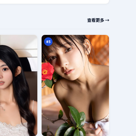
夜
查看更多 →
色
追
96
凶
万
#
5
光
年
暗
95