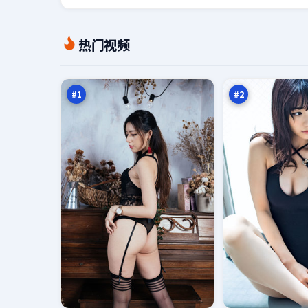
潮
异
热门视频
汐
境
证
笔
97
97
词
记
万
万
#
1
#
2
钢
冷
铁
月
回
剧
96
96