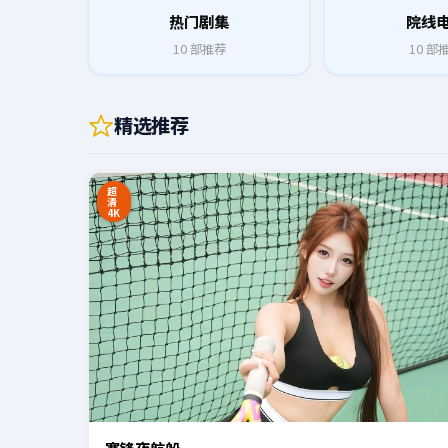
热门剧集
院线
10
部推荐
10
部
精选推荐
0:20
超
清
4K