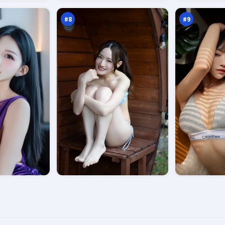
观
踪
万
万
者
#
8
#
9