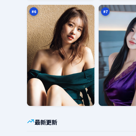
声
场
万
万
#
6
#
7
最新更新