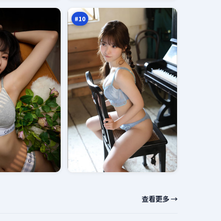
涌
万
#
10
查看更多 →