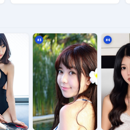
南
双
港
生
终
特
97
97
章
攻
万
万
#
3
#
4
月
南
面
渡
旁
追
96
96