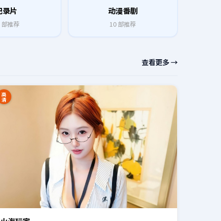
纪录片
动漫番剧
部推荐
10
部推荐
查看更多 →
高
清