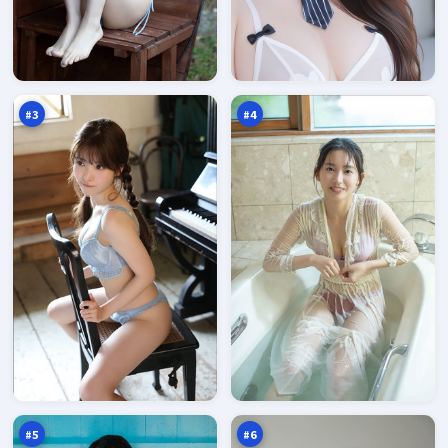
沉
暗
舟
码
降
之
98
97
临
城
万
万
#
3
#
4
钢
天
铁
际
十
回
97
96
字
声
万
万
口
壁
#
5
#
6