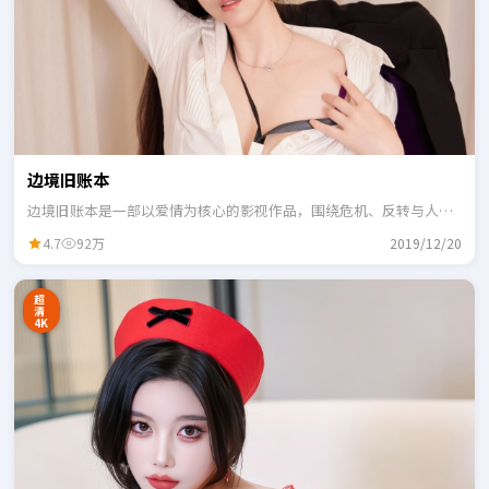
边境旧账本
边境旧账本是一部以爱情为核心的影视作品，围绕危机、反转与人物
成长展开，整体节奏紧凑，适合一口气追完。
4.7
92万
2019/12/20
超
清
4K