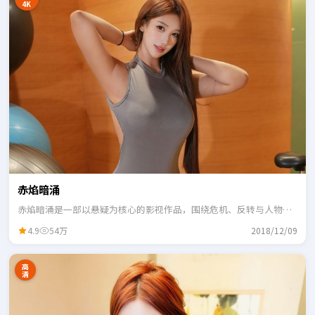
4K
赤焰暗涌
赤焰暗涌是一部以悬疑为核心的影视作品，围绕危机、反转与人物成
长展开，整体节奏紧凑，适合一口气追完。
4.9
54万
2018/12/09
高
清