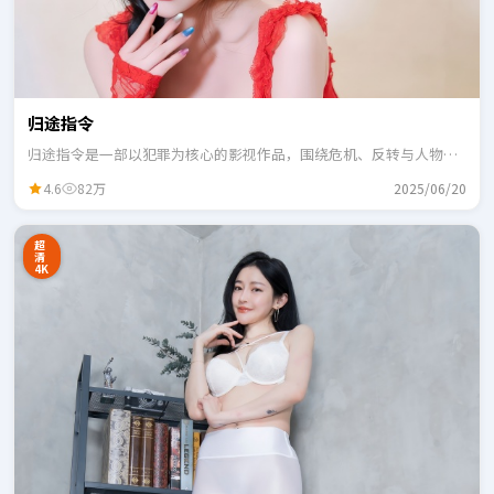
归途指令
归途指令是一部以犯罪为核心的影视作品，围绕危机、反转与人物成
长展开，整体节奏紧凑，适合一口气追完。
4.6
82万
2025/06/20
超
清
4K