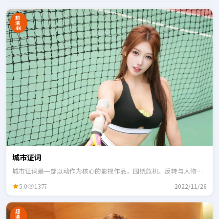
超
清
4K
城市证词
城市证词是一部以动作为核心的影视作品，围绕危机、反转与人物成
长展开，整体节奏紧凑，适合一口气追完。
5.0
13万
2022/11/26
超
清