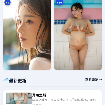
#
9
#
10
查看更多 →
最新更新
异境之城
异境之城是一部以爱情为核心的影视作品，围绕危
机、反转与人物成长展开，整体节奏紧凑，适合一