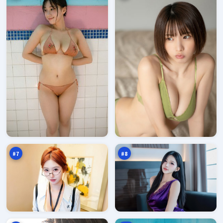
苍
边
梧
境
围
档
96
96
猎
案
万
万
#
7
#
8
虚
狂
空
潮
航
新
95
95
线
秩
万
万
序