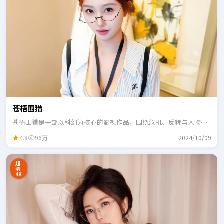
苍梧围猎
苍梧围猎是一部以科幻为核心的影视作品，围绕危机、反转与人物成
长展开，整体节奏紧凑，适合一口气追完。
4.8
96万
2024/10/09
超
清
4K