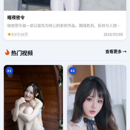
暗夜密令
暗夜密令是一部以冒险为核心的影视作品，围绕危机、反转与人物成
长展开，整体节奏紧凑，适合一口气追完。
4.5
16万
2018/05/08
千
异
查看更多 →
热门视频
面
境
回
沉
98
98
声
默
万
万
者
#
1
#
2