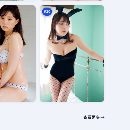
人
万
#
10
查看更多 →