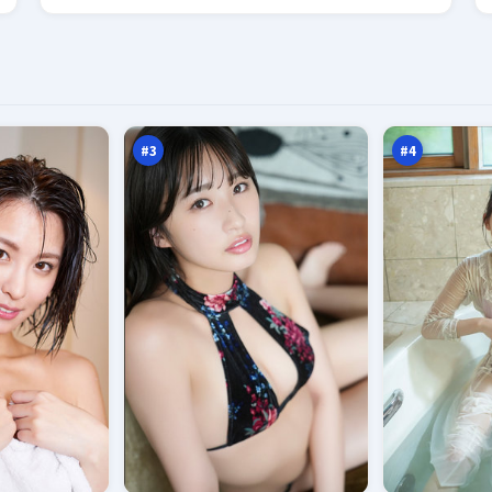
蓝
火
海
海
法
列
97
97
则
车
万
万
#
3
#
4
雾
焚
岛
城
笔
浮
95
92