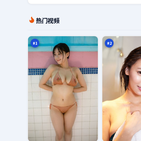
零
北
热门视频
号
风
折
之
98
97
返
下
万
万
点
#
1
#
2
残
暴
章
雪
潜
绝
95
95