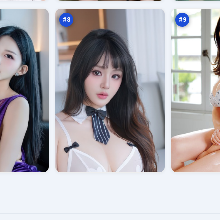
记
生
万
万
记
#
8
#
9