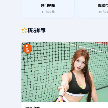
热门剧集
院线
10
部推荐
10
部
精选推荐
0:20
超
清
4K