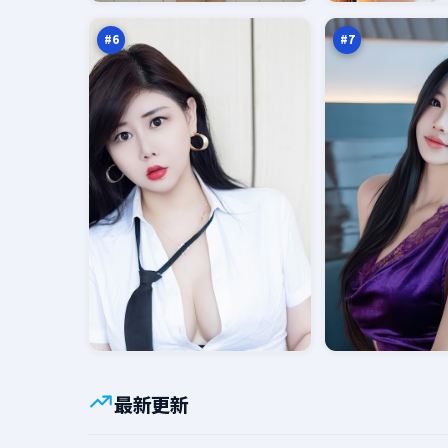
伏
路
万
万
书
#
6
#
7
最新更新