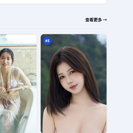
东
查看更多 →
篱
代
97
码
万
#
5
绝
密
证
92