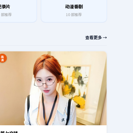
纪录片
动漫番剧
部推荐
10
部推荐
查看更多 →
高
清